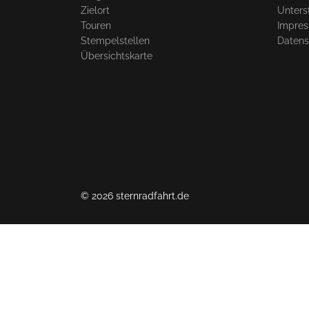
Zielort
Unters
Touren
Impre
Stempelstellen
Datens
Übersichtskarte
© 2026 sternradfahrt.de