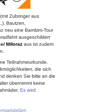
(mit Zubringer aus
.), Bautzen,
anz neu eine Bambini-Tour
nradfahrt ausgeschildert
se/
Miłoraz
aus ist zudem
n.
 eine Teilnahmeurkunde.
kmöglichkeiten, die sich
nd denken Sie bitte an die
alter übernimmt keine
Fahrräder.
Es wird
empelstellen